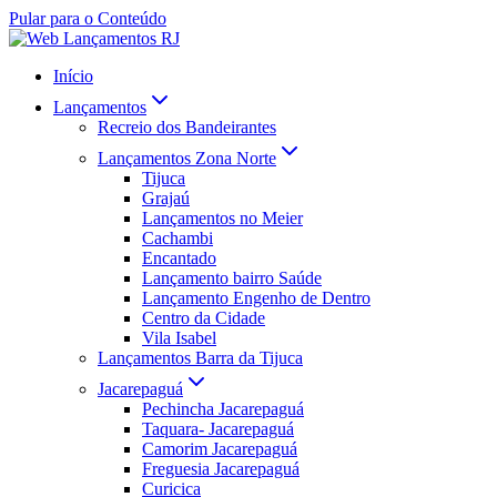
Pular para o Conteúdo
Início
Lançamentos
Recreio dos Bandeirantes
Lançamentos Zona Norte
Tijuca
Grajaú
Lançamentos no Meier
Cachambi
Encantado
Lançamento bairro Saúde
Lançamento Engenho de Dentro
Centro da Cidade
Vila Isabel
Lançamentos Barra da Tijuca
Jacarepaguá
Pechincha Jacarepaguá
Taquara- Jacarepaguá
Camorim Jacarepaguá
Freguesia Jacarepaguá
Curicica