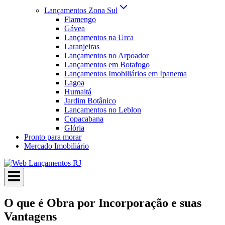
Lançamentos Zona Sul
Flamengo
Gávea
Lançamentos na Urca
Laranjeiras
Lançamentos no Arpoador
Lançamentos em Botafogo
Lançamentos Imobiliários em Ipanema
Lagoa
Humaitá
Jardim Botânico
Lançamentos no Leblon
Copacabana
Glória
Pronto para morar
Mercado Imobiliário
O que é Obra por Incorporação e suas
Vantagens