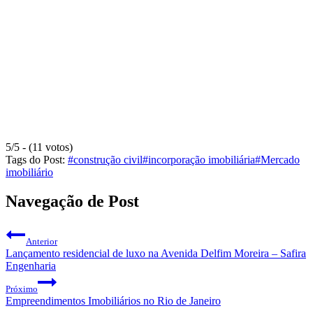
5/5 - (11 votos)
Tags do Post:
#
construção civil
#
incorporação imobiliária
#
Mercado
imobiliário
Navegação de Post
Anterior
Lançamento residencial de luxo na Avenida Delfim Moreira – Safira
Engenharia
Próximo
Empreendimentos Imobiliários no Rio de Janeiro