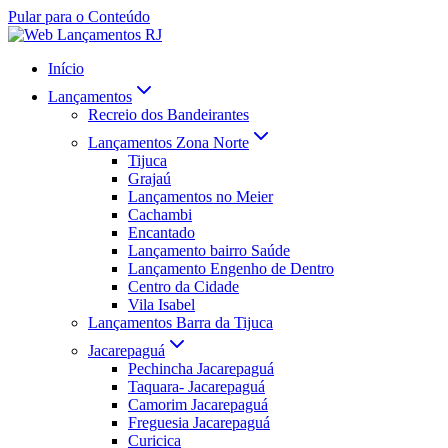
Pular para o Conteúdo
Início
Lançamentos
Recreio dos Bandeirantes
Lançamentos Zona Norte
Tijuca
Grajaú
Lançamentos no Meier
Cachambi
Encantado
Lançamento bairro Saúde
Lançamento Engenho de Dentro
Centro da Cidade
Vila Isabel
Lançamentos Barra da Tijuca
Jacarepaguá
Pechincha Jacarepaguá
Taquara- Jacarepaguá
Camorim Jacarepaguá
Freguesia Jacarepaguá
Curicica