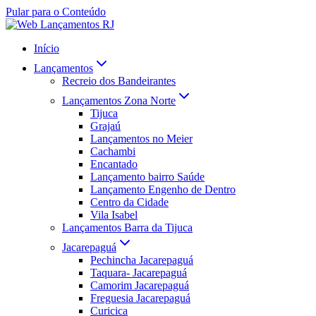
Pular para o Conteúdo
Início
Lançamentos
Recreio dos Bandeirantes
Lançamentos Zona Norte
Tijuca
Grajaú
Lançamentos no Meier
Cachambi
Encantado
Lançamento bairro Saúde
Lançamento Engenho de Dentro
Centro da Cidade
Vila Isabel
Lançamentos Barra da Tijuca
Jacarepaguá
Pechincha Jacarepaguá
Taquara- Jacarepaguá
Camorim Jacarepaguá
Freguesia Jacarepaguá
Curicica