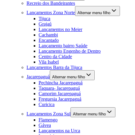
Recreio dos Bandeirantes
Lançamentos Zona Norte
Alternar menu filho
Tijuca
Grajaú
Lançamentos no Meier
Cachambi
Encantado
Lançamento bairro Saúde
Lançamento Engenho de Dentro
Centro da Cidade
Vila Isabel
Lançamentos Barra da Tijuca
Jacarepaguá
Alternar menu filho
Pechincha Jacarepaguá
Taquara- Jacarepaguá
Camorim Jacarepaguá
Freguesia Jacarepaguá
Curicica
Lançamentos Zona Sul
Alternar menu filho
Flamengo
Gávea
Lançamentos na Urca