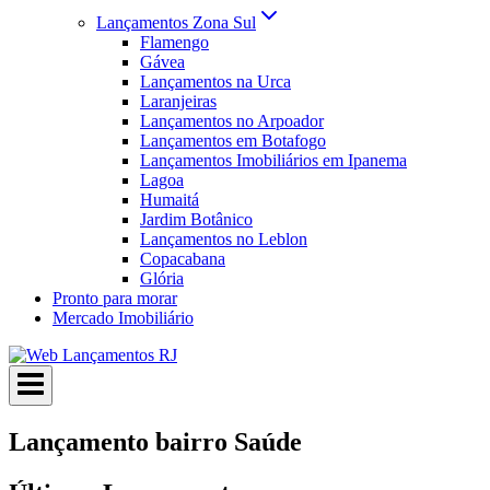
Lançamentos Zona Sul
Flamengo
Gávea
Lançamentos na Urca
Laranjeiras
Lançamentos no Arpoador
Lançamentos em Botafogo
Lançamentos Imobiliários em Ipanema
Lagoa
Humaitá
Jardim Botânico
Lançamentos no Leblon
Copacabana
Glória
Pronto para morar
Mercado Imobiliário
Lançamento bairro Saúde