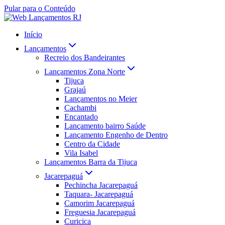
Pular para o Conteúdo
Início
Lançamentos
Recreio dos Bandeirantes
Lançamentos Zona Norte
Tijuca
Grajaú
Lançamentos no Meier
Cachambi
Encantado
Lançamento bairro Saúde
Lançamento Engenho de Dentro
Centro da Cidade
Vila Isabel
Lançamentos Barra da Tijuca
Jacarepaguá
Pechincha Jacarepaguá
Taquara- Jacarepaguá
Camorim Jacarepaguá
Freguesia Jacarepaguá
Curicica