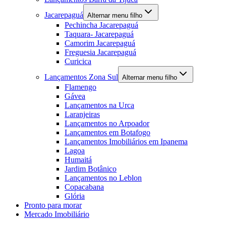
Jacarepaguá
Alternar menu filho
Pechincha Jacarepaguá
Taquara- Jacarepaguá
Camorim Jacarepaguá
Freguesia Jacarepaguá
Curicica
Lançamentos Zona Sul
Alternar menu filho
Flamengo
Gávea
Lançamentos na Urca
Laranjeiras
Lançamentos no Arpoador
Lançamentos em Botafogo
Lançamentos Imobiliários em Ipanema
Lagoa
Humaitá
Jardim Botânico
Lançamentos no Leblon
Copacabana
Glória
Pronto para morar
Mercado Imobiliário