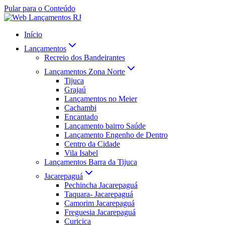
Pular para o Conteúdo
Início
Lançamentos
Recreio dos Bandeirantes
Lançamentos Zona Norte
Tijuca
Grajaú
Lançamentos no Meier
Cachambi
Encantado
Lançamento bairro Saúde
Lançamento Engenho de Dentro
Centro da Cidade
Vila Isabel
Lançamentos Barra da Tijuca
Jacarepaguá
Pechincha Jacarepaguá
Taquara- Jacarepaguá
Camorim Jacarepaguá
Freguesia Jacarepaguá
Curicica