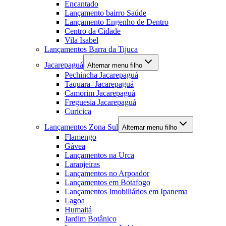
Encantado
Lançamento bairro Saúde
Lançamento Engenho de Dentro
Centro da Cidade
Vila Isabel
Lançamentos Barra da Tijuca
Jacarepaguá
Alternar menu filho
Pechincha Jacarepaguá
Taquara- Jacarepaguá
Camorim Jacarepaguá
Freguesia Jacarepaguá
Curicica
Lançamentos Zona Sul
Alternar menu filho
Flamengo
Gávea
Lançamentos na Urca
Laranjeiras
Lançamentos no Arpoador
Lançamentos em Botafogo
Lançamentos Imobiliários em Ipanema
Lagoa
Humaitá
Jardim Botânico