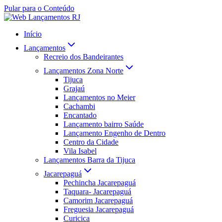
Pular para o Conteúdo
Início
Lançamentos
Recreio dos Bandeirantes
Lançamentos Zona Norte
Tijuca
Grajaú
Lançamentos no Meier
Cachambi
Encantado
Lançamento bairro Saúde
Lançamento Engenho de Dentro
Centro da Cidade
Vila Isabel
Lançamentos Barra da Tijuca
Jacarepaguá
Pechincha Jacarepaguá
Taquara- Jacarepaguá
Camorim Jacarepaguá
Freguesia Jacarepaguá
Curicica