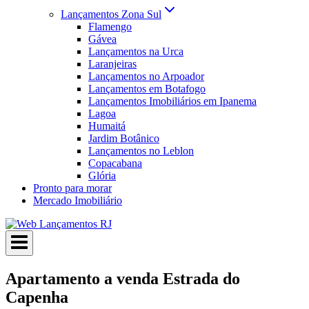
Lançamentos Zona Sul
Flamengo
Gávea
Lançamentos na Urca
Laranjeiras
Lançamentos no Arpoador
Lançamentos em Botafogo
Lançamentos Imobiliários em Ipanema
Lagoa
Humaitá
Jardim Botânico
Lançamentos no Leblon
Copacabana
Glória
Pronto para morar
Mercado Imobiliário
Apartamento a venda Estrada do
Capenha