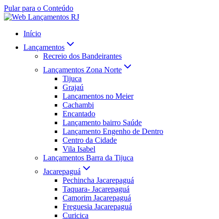
Pular para o Conteúdo
Início
Lançamentos
Recreio dos Bandeirantes
Lançamentos Zona Norte
Tijuca
Grajaú
Lançamentos no Meier
Cachambi
Encantado
Lançamento bairro Saúde
Lançamento Engenho de Dentro
Centro da Cidade
Vila Isabel
Lançamentos Barra da Tijuca
Jacarepaguá
Pechincha Jacarepaguá
Taquara- Jacarepaguá
Camorim Jacarepaguá
Freguesia Jacarepaguá
Curicica