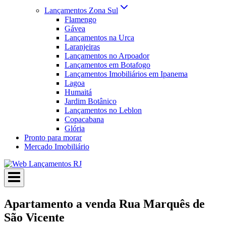
Lançamentos Zona Sul
Flamengo
Gávea
Lançamentos na Urca
Laranjeiras
Lançamentos no Arpoador
Lançamentos em Botafogo
Lançamentos Imobiliários em Ipanema
Lagoa
Humaitá
Jardim Botânico
Lançamentos no Leblon
Copacabana
Glória
Pronto para morar
Mercado Imobiliário
Apartamento a venda Rua Marquês de
São Vicente