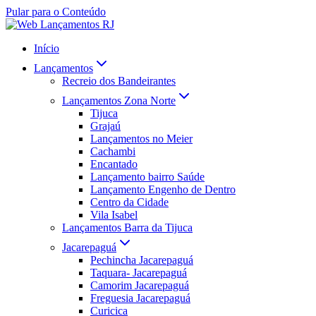
Pular para o Conteúdo
Início
Lançamentos
Recreio dos Bandeirantes
Lançamentos Zona Norte
Tijuca
Grajaú
Lançamentos no Meier
Cachambi
Encantado
Lançamento bairro Saúde
Lançamento Engenho de Dentro
Centro da Cidade
Vila Isabel
Lançamentos Barra da Tijuca
Jacarepaguá
Pechincha Jacarepaguá
Taquara- Jacarepaguá
Camorim Jacarepaguá
Freguesia Jacarepaguá
Curicica