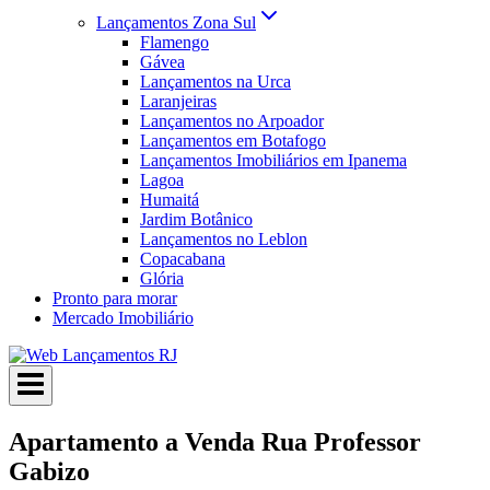
Lançamentos Zona Sul
Flamengo
Gávea
Lançamentos na Urca
Laranjeiras
Lançamentos no Arpoador
Lançamentos em Botafogo
Lançamentos Imobiliários em Ipanema
Lagoa
Humaitá
Jardim Botânico
Lançamentos no Leblon
Copacabana
Glória
Pronto para morar
Mercado Imobiliário
Apartamento a Venda Rua Professor
Gabizo