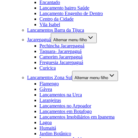
Encantado
Lançamento bairro Saúde
Lançamento Engenho de Dentro
Centro da Cidade
Vila Isabel
Lançamentos Barra da Tijuca
Jacarepaguá
Alternar menu filho
Pechincha Jacarepaguá
Taquara- Jacarepaguá
Camorim Jacarepaguá
Freguesia Jacarepaguá
Curicica
Lançamentos Zona Sul
Alternar menu filho
Flamengo
Gávea
Lançamentos na Urca
Laranjeiras
Lançamentos no Arpoador
Lançamentos em Botafogo
Lançamentos Imobiliários em Ipanema
Lagoa
Humaitá
Jardim Botânico