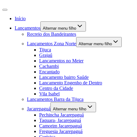
Início
Lançamentos
Alternar menu filho
Recreio dos Bandeirantes
Lançamentos Zona Norte
Alternar menu filho
Tijuca
Grajaú
Lançamentos no Meier
Cachambi
Encantado
Lançamento bairro Saúde
Lançamento Engenho de Dentro
Centro da Cidade
Vila Isabel
Lançamentos Barra da Tijuca
Jacarepaguá
Alternar menu filho
Pechincha Jacarepaguá
Taquara- Jacarepaguá
Camorim Jacarepaguá
Freguesia Jacarepaguá
Curicica