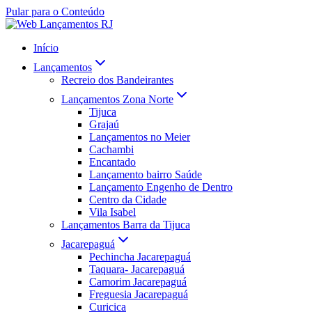
Pular para o Conteúdo
Início
Lançamentos
Recreio dos Bandeirantes
Lançamentos Zona Norte
Tijuca
Grajaú
Lançamentos no Meier
Cachambi
Encantado
Lançamento bairro Saúde
Lançamento Engenho de Dentro
Centro da Cidade
Vila Isabel
Lançamentos Barra da Tijuca
Jacarepaguá
Pechincha Jacarepaguá
Taquara- Jacarepaguá
Camorim Jacarepaguá
Freguesia Jacarepaguá
Curicica