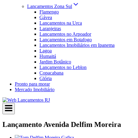
Lançamentos Zona Sul
Flamengo
Gávea
Lançamentos na Urca
Laranjeiras
Lançamentos no Arpoador
Lançamentos em Botafogo
Lançamentos Imobiliários em Ipanema
Lagoa
Humaitá
Jardim Botânico
Lançamentos no Leblon
Copacabana
Glória
Pronto para morar
Mercado Imobiliário
Lançamento Avenida Delfim Moreira