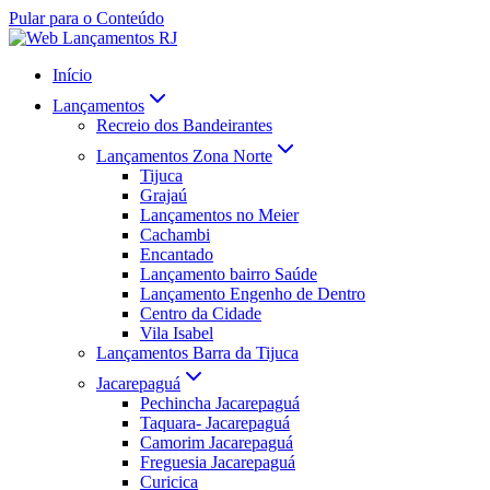
Pular para o Conteúdo
Início
Lançamentos
Recreio dos Bandeirantes
Lançamentos Zona Norte
Tijuca
Grajaú
Lançamentos no Meier
Cachambi
Encantado
Lançamento bairro Saúde
Lançamento Engenho de Dentro
Centro da Cidade
Vila Isabel
Lançamentos Barra da Tijuca
Jacarepaguá
Pechincha Jacarepaguá
Taquara- Jacarepaguá
Camorim Jacarepaguá
Freguesia Jacarepaguá
Curicica