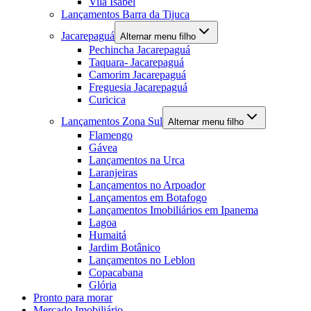
Vila Isabel
Lançamentos Barra da Tijuca
Jacarepaguá
Alternar menu filho
Pechincha Jacarepaguá
Taquara- Jacarepaguá
Camorim Jacarepaguá
Freguesia Jacarepaguá
Curicica
Lançamentos Zona Sul
Alternar menu filho
Flamengo
Gávea
Lançamentos na Urca
Laranjeiras
Lançamentos no Arpoador
Lançamentos em Botafogo
Lançamentos Imobiliários em Ipanema
Lagoa
Humaitá
Jardim Botânico
Lançamentos no Leblon
Copacabana
Glória
Pronto para morar
Mercado Imobiliário