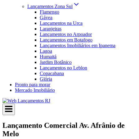
Lançamentos Zona Sul
Flamengo
Gávea
Lançamentos na Urca
Laranjeiras
Lançamentos no Arpoador
Lançamentos em Botafogo
Lançamentos Imobiliários em Ipanema
Lagoa
Humaitá
Jardim Botânico
Lançamentos no Leblon
Copacabana
Glória
Pronto para morar
Mercado Imobiliário
Lançamento Comercial Av. Afrânio de
Melo