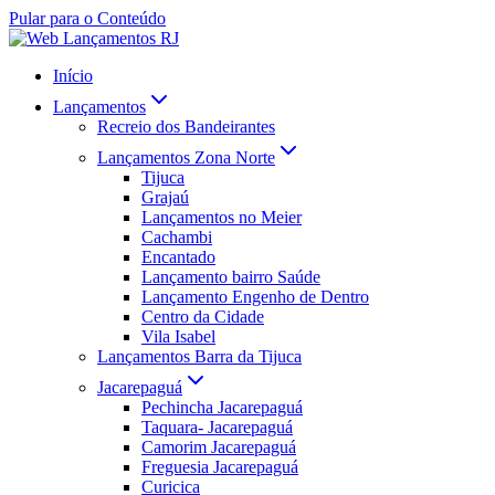
Pular para o Conteúdo
Início
Lançamentos
Recreio dos Bandeirantes
Lançamentos Zona Norte
Tijuca
Grajaú
Lançamentos no Meier
Cachambi
Encantado
Lançamento bairro Saúde
Lançamento Engenho de Dentro
Centro da Cidade
Vila Isabel
Lançamentos Barra da Tijuca
Jacarepaguá
Pechincha Jacarepaguá
Taquara- Jacarepaguá
Camorim Jacarepaguá
Freguesia Jacarepaguá
Curicica