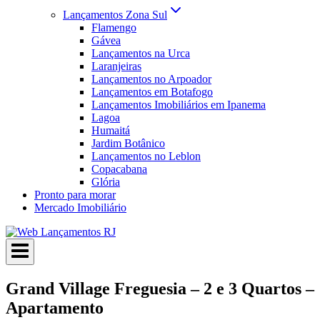
Lançamentos Zona Sul
Flamengo
Gávea
Lançamentos na Urca
Laranjeiras
Lançamentos no Arpoador
Lançamentos em Botafogo
Lançamentos Imobiliários em Ipanema
Lagoa
Humaitá
Jardim Botânico
Lançamentos no Leblon
Copacabana
Glória
Pronto para morar
Mercado Imobiliário
Grand Village Freguesia – 2 e 3 Quartos –
Apartamento