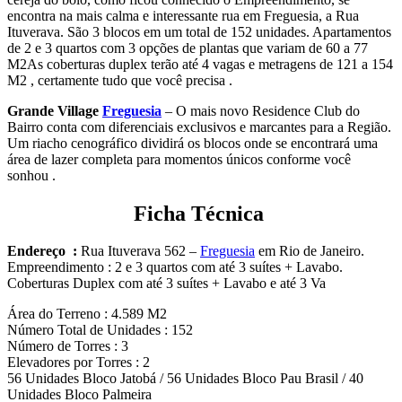
encontra na mais calma e interessante rua em Freguesia, a Rua
Ituverava. São 3 blocos em um total de 152 unidades. Apartamentos
de 2 e 3 quartos com 3 opções de plantas que variam de 60 a 77
M2As coberturas duplex terão até 4 vagas e metragens de 121 a 154
M2 , certamente tudo que você precisa .
Grande Village
Freguesia
– O mais novo Residence Club do
Bairro conta com diferenciais exclusivos e marcantes para a Região.
Um riacho cenográfico dividirá os blocos onde se encontrará uma
área de lazer completa para momentos únicos conforme você
sonhou .
Ficha Técnica
Endereço :
Rua Ituverava 562 –
Freguesia
em Rio de Janeiro.
Empreendimento : 2 e 3 quartos com até 3 suítes + Lavabo.
Coberturas Duplex com até 3 suítes + Lavabo e até 3 Va
Área do Terreno : 4.589 M2
Número Total de Unidades : 152
Número de Torres : 3
Elevadores por Torres : 2
56 Unidades Bloco Jatobá / 56 Unidades Bloco Pau Brasil / 40
Unidades Bloco Palmeira