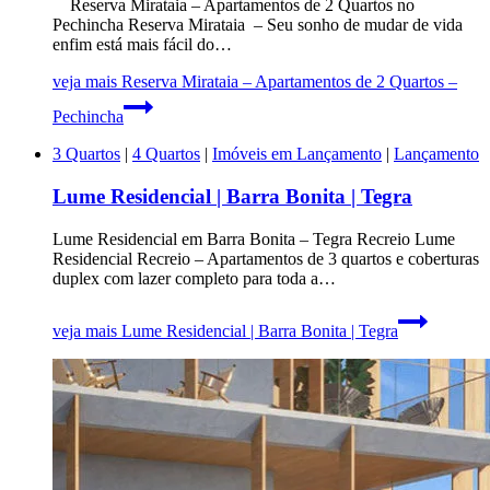
Reserva Mirataia – Apartamentos de 2 Quartos no
Pechincha Reserva Mirataia – Seu sonho de mudar de vida
enfim está mais fácil do…
veja mais
Reserva Mirataia – Apartamentos de 2 Quartos –
Pechincha
3 Quartos
|
4 Quartos
|
Imóveis em Lançamento
|
Lançamento
Lume Residencial | Barra Bonita | Tegra
Lume Residencial em Barra Bonita – Tegra Recreio Lume
Residencial Recreio – Apartamentos de 3 quartos e coberturas
duplex com lazer completo para toda a…
veja mais
Lume Residencial | Barra Bonita | Tegra