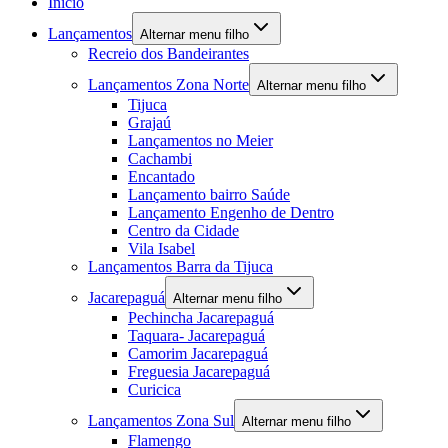
Início
Lançamentos
Alternar menu filho
Recreio dos Bandeirantes
Lançamentos Zona Norte
Alternar menu filho
Tijuca
Grajaú
Lançamentos no Meier
Cachambi
Encantado
Lançamento bairro Saúde
Lançamento Engenho de Dentro
Centro da Cidade
Vila Isabel
Lançamentos Barra da Tijuca
Jacarepaguá
Alternar menu filho
Pechincha Jacarepaguá
Taquara- Jacarepaguá
Camorim Jacarepaguá
Freguesia Jacarepaguá
Curicica
Lançamentos Zona Sul
Alternar menu filho
Flamengo