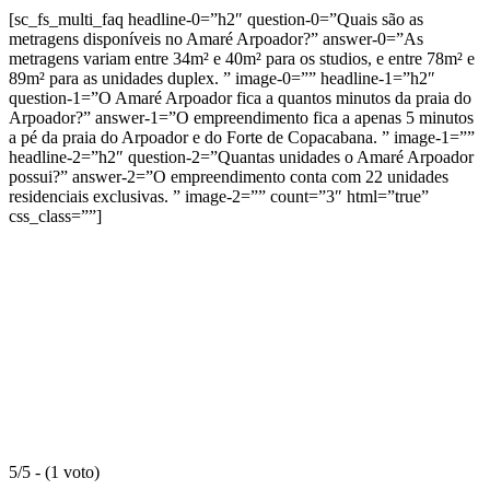
[sc_fs_multi_faq headline-0=”h2″ question-0=”Quais são as
metragens disponíveis no Amaré Arpoador?” answer-0=”As
metragens variam entre 34m² e 40m² para os studios, e entre 78m² e
89m² para as unidades duplex. ” image-0=”” headline-1=”h2″
question-1=”O Amaré Arpoador fica a quantos minutos da praia do
Arpoador?” answer-1=”O empreendimento fica a apenas 5 minutos
a pé da praia do Arpoador e do Forte de Copacabana. ” image-1=””
headline-2=”h2″ question-2=”Quantas unidades o Amaré Arpoador
possui?” answer-2=”O empreendimento conta com 22 unidades
residenciais exclusivas. ” image-2=”” count=”3″ html=”true”
css_class=””]
5/5 - (1 voto)