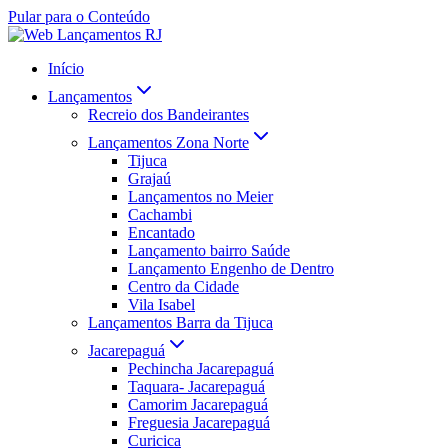
Pular para o Conteúdo
Início
Lançamentos
Recreio dos Bandeirantes
Lançamentos Zona Norte
Tijuca
Grajaú
Lançamentos no Meier
Cachambi
Encantado
Lançamento bairro Saúde
Lançamento Engenho de Dentro
Centro da Cidade
Vila Isabel
Lançamentos Barra da Tijuca
Jacarepaguá
Pechincha Jacarepaguá
Taquara- Jacarepaguá
Camorim Jacarepaguá
Freguesia Jacarepaguá
Curicica