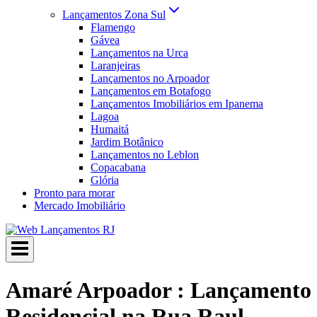
Lançamentos Zona Sul
Flamengo
Gávea
Lançamentos na Urca
Laranjeiras
Lançamentos no Arpoador
Lançamentos em Botafogo
Lançamentos Imobiliários em Ipanema
Lagoa
Humaitá
Jardim Botânico
Lançamentos no Leblon
Copacabana
Glória
Pronto para morar
Mercado Imobiliário
Amaré Arpoador : Lançamento
Residencial na Rua Raul