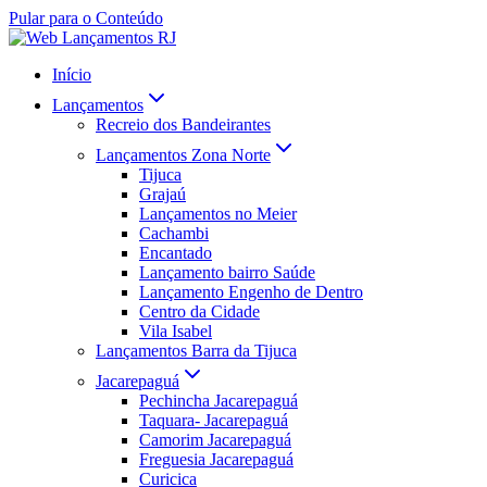
Pular para o Conteúdo
Início
Lançamentos
Recreio dos Bandeirantes
Lançamentos Zona Norte
Tijuca
Grajaú
Lançamentos no Meier
Cachambi
Encantado
Lançamento bairro Saúde
Lançamento Engenho de Dentro
Centro da Cidade
Vila Isabel
Lançamentos Barra da Tijuca
Jacarepaguá
Pechincha Jacarepaguá
Taquara- Jacarepaguá
Camorim Jacarepaguá
Freguesia Jacarepaguá
Curicica