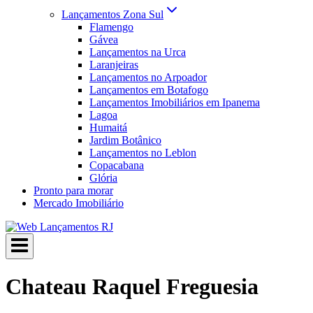
Lançamentos Zona Sul
Flamengo
Gávea
Lançamentos na Urca
Laranjeiras
Lançamentos no Arpoador
Lançamentos em Botafogo
Lançamentos Imobiliários em Ipanema
Lagoa
Humaitá
Jardim Botânico
Lançamentos no Leblon
Copacabana
Glória
Pronto para morar
Mercado Imobiliário
Chateau Raquel Freguesia