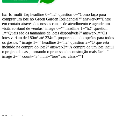
[sc_fs_multi_faq headline-0=”h2″ question-0=”Como faço para
comprar um lote no Green Garden Residencial?” answer-0=”Entre
em contato através dos nossos canais de atendimento e agende uma
visita ao stand de vendas” image-0=”” headline-1=”h2″ question-
1=”Quais são os tamanhos de lotes disponíveis?” answer-1=”Os
lotes variam de 180m² até 234m², proporcionando opções para todos
os gostos. ” image-1=”” headline-2=”h2″ question-2=”O que está
incluído na compra do lote?” answer-2=”A compra de um lote inclui
o projeto da casa, tornando o processo de construção mais fácil. ”
image-2=”” count=”3″ html=”true” css_class=””]