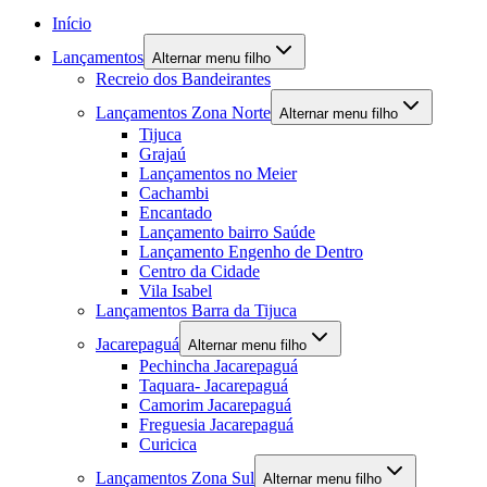
Início
Lançamentos
Alternar menu filho
Recreio dos Bandeirantes
Lançamentos Zona Norte
Alternar menu filho
Tijuca
Grajaú
Lançamentos no Meier
Cachambi
Encantado
Lançamento bairro Saúde
Lançamento Engenho de Dentro
Centro da Cidade
Vila Isabel
Lançamentos Barra da Tijuca
Jacarepaguá
Alternar menu filho
Pechincha Jacarepaguá
Taquara- Jacarepaguá
Camorim Jacarepaguá
Freguesia Jacarepaguá
Curicica
Lançamentos Zona Sul
Alternar menu filho