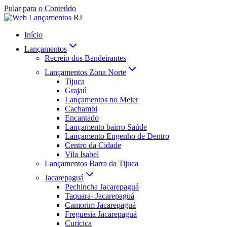
Pular para o Conteúdo
Início
Lançamentos
Recreio dos Bandeirantes
Lançamentos Zona Norte
Tijuca
Grajaú
Lançamentos no Meier
Cachambi
Encantado
Lançamento bairro Saúde
Lançamento Engenho de Dentro
Centro da Cidade
Vila Isabel
Lançamentos Barra da Tijuca
Jacarepaguá
Pechincha Jacarepaguá
Taquara- Jacarepaguá
Camorim Jacarepaguá
Freguesia Jacarepaguá
Curicica