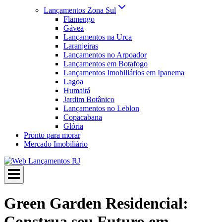
Lançamentos Zona Sul
Flamengo
Gávea
Lançamentos na Urca
Laranjeiras
Lançamentos no Arpoador
Lançamentos em Botafogo
Lançamentos Imobiliários em Ipanema
Lagoa
Humaitá
Jardim Botânico
Lançamentos no Leblon
Copacabana
Glória
Pronto para morar
Mercado Imobiliário
Green Garden Residencial:
Construa seu Futuro em