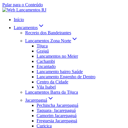
Pular para o Conteúdo
Início
Lançamentos
Recreio dos Bandeirantes
Lançamentos Zona Norte
Tijuca
Grajaú
Lançamentos no Meier
Cachambi
Encantado
Lançamento bairro Saúde
Lançamento Engenho de Dentro
Centro da Cidade
Vila Isabel
Lançamentos Barra da Tijuca
Jacarepaguá
Pechincha Jacarepaguá
Taquara- Jacarepaguá
Camorim Jacarepaguá
Freguesia Jacarepaguá
Curicica