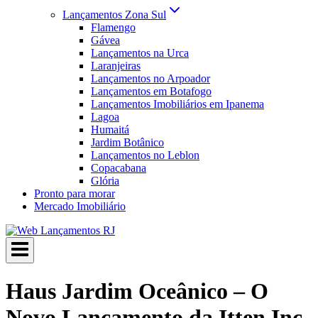
Lançamentos Zona Sul
Flamengo
Gávea
Lançamentos na Urca
Laranjeiras
Lançamentos no Arpoador
Lançamentos em Botafogo
Lançamentos Imobiliários em Ipanema
Lagoa
Humaitá
Jardim Botânico
Lançamentos no Leblon
Copacabana
Glória
Pronto para morar
Mercado Imobiliário
Haus Jardim Oceânico – O
Novo Lançamento da Itten Inc