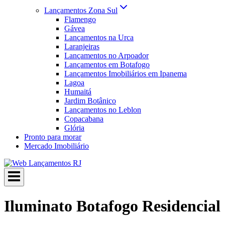
Lançamentos Zona Sul
Flamengo
Gávea
Lançamentos na Urca
Laranjeiras
Lançamentos no Arpoador
Lançamentos em Botafogo
Lançamentos Imobiliários em Ipanema
Lagoa
Humaitá
Jardim Botânico
Lançamentos no Leblon
Copacabana
Glória
Pronto para morar
Mercado Imobiliário
Iluminato Botafogo Residencial