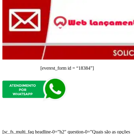
[everest_form id = “18384”]
[sc_fs_multi_faq headline-0=”h2″ question-0=”Quais são as opções