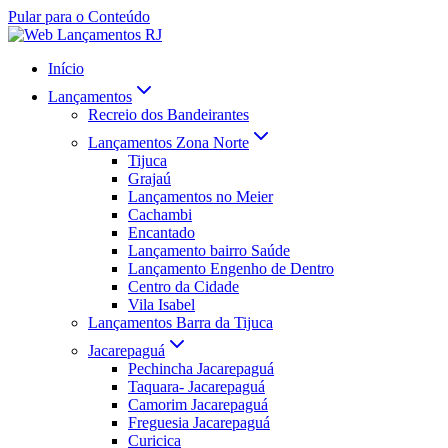
Pular para o Conteúdo
Início
Lançamentos
Recreio dos Bandeirantes
Lançamentos Zona Norte
Tijuca
Grajaú
Lançamentos no Meier
Cachambi
Encantado
Lançamento bairro Saúde
Lançamento Engenho de Dentro
Centro da Cidade
Vila Isabel
Lançamentos Barra da Tijuca
Jacarepaguá
Pechincha Jacarepaguá
Taquara- Jacarepaguá
Camorim Jacarepaguá
Freguesia Jacarepaguá
Curicica