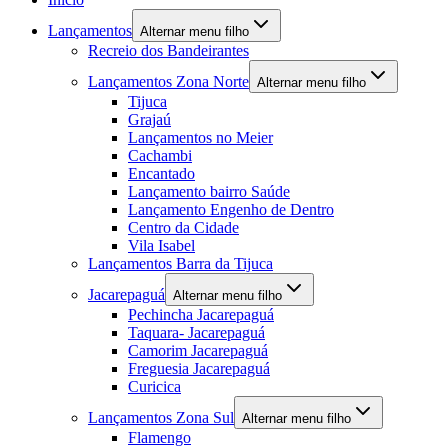
Lançamentos
Alternar menu filho
Recreio dos Bandeirantes
Lançamentos Zona Norte
Alternar menu filho
Tijuca
Grajaú
Lançamentos no Meier
Cachambi
Encantado
Lançamento bairro Saúde
Lançamento Engenho de Dentro
Centro da Cidade
Vila Isabel
Lançamentos Barra da Tijuca
Jacarepaguá
Alternar menu filho
Pechincha Jacarepaguá
Taquara- Jacarepaguá
Camorim Jacarepaguá
Freguesia Jacarepaguá
Curicica
Lançamentos Zona Sul
Alternar menu filho
Flamengo