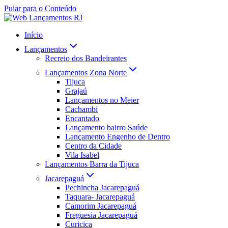
Pular para o Conteúdo
Início
Lançamentos
Recreio dos Bandeirantes
Lançamentos Zona Norte
Tijuca
Grajaú
Lançamentos no Meier
Cachambi
Encantado
Lançamento bairro Saúde
Lançamento Engenho de Dentro
Centro da Cidade
Vila Isabel
Lançamentos Barra da Tijuca
Jacarepaguá
Pechincha Jacarepaguá
Taquara- Jacarepaguá
Camorim Jacarepaguá
Freguesia Jacarepaguá
Curicica