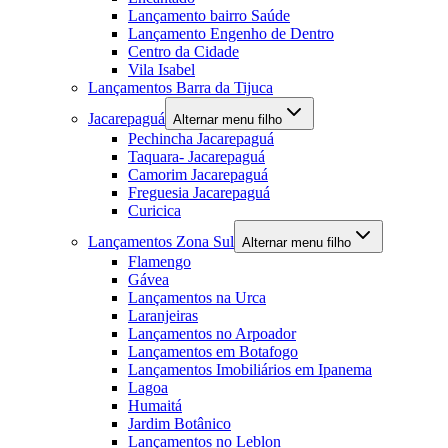
Lançamento bairro Saúde
Lançamento Engenho de Dentro
Centro da Cidade
Vila Isabel
Lançamentos Barra da Tijuca
Jacarepaguá
Alternar menu filho
Pechincha Jacarepaguá
Taquara- Jacarepaguá
Camorim Jacarepaguá
Freguesia Jacarepaguá
Curicica
Lançamentos Zona Sul
Alternar menu filho
Flamengo
Gávea
Lançamentos na Urca
Laranjeiras
Lançamentos no Arpoador
Lançamentos em Botafogo
Lançamentos Imobiliários em Ipanema
Lagoa
Humaitá
Jardim Botânico
Lançamentos no Leblon