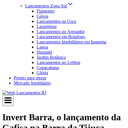
Lançamentos Zona Sul
Flamengo
Gávea
Lançamentos na Urca
Laranjeiras
Lançamentos no Arpoador
Lançamentos em Botafogo
Lançamentos Imobiliários em Ipanema
Lagoa
Humaitá
Jardim Botânico
Lançamentos no Leblon
Copacabana
Glória
Pronto para morar
Mercado Imobiliário
Invert Barra, o lançamento da
Gafisa na Barra da Tijuca