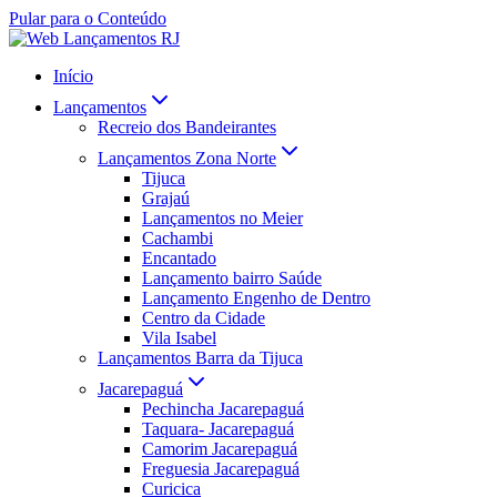
Pular para o Conteúdo
Início
Lançamentos
Recreio dos Bandeirantes
Lançamentos Zona Norte
Tijuca
Grajaú
Lançamentos no Meier
Cachambi
Encantado
Lançamento bairro Saúde
Lançamento Engenho de Dentro
Centro da Cidade
Vila Isabel
Lançamentos Barra da Tijuca
Jacarepaguá
Pechincha Jacarepaguá
Taquara- Jacarepaguá
Camorim Jacarepaguá
Freguesia Jacarepaguá
Curicica