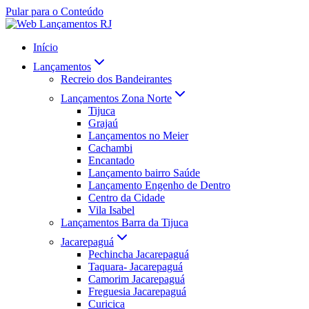
Pular para o Conteúdo
Início
Lançamentos
Recreio dos Bandeirantes
Lançamentos Zona Norte
Tijuca
Grajaú
Lançamentos no Meier
Cachambi
Encantado
Lançamento bairro Saúde
Lançamento Engenho de Dentro
Centro da Cidade
Vila Isabel
Lançamentos Barra da Tijuca
Jacarepaguá
Pechincha Jacarepaguá
Taquara- Jacarepaguá
Camorim Jacarepaguá
Freguesia Jacarepaguá
Curicica