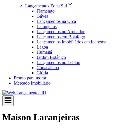
Lançamentos Zona Sul
Flamengo
Gávea
Lançamentos na Urca
Laranjeiras
Lançamentos no Arpoador
Lançamentos em Botafogo
Lançamentos Imobiliários em Ipanema
Lagoa
Humaitá
Jardim Botânico
Lançamentos no Leblon
Copacabana
Glória
Pronto para morar
Mercado Imobiliário
Maison Laranjeiras