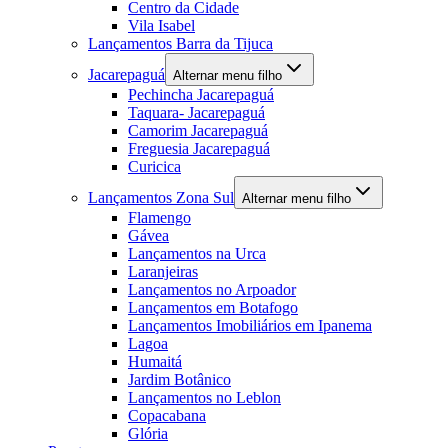
Centro da Cidade
Vila Isabel
Lançamentos Barra da Tijuca
Jacarepaguá
Alternar menu filho
Pechincha Jacarepaguá
Taquara- Jacarepaguá
Camorim Jacarepaguá
Freguesia Jacarepaguá
Curicica
Lançamentos Zona Sul
Alternar menu filho
Flamengo
Gávea
Lançamentos na Urca
Laranjeiras
Lançamentos no Arpoador
Lançamentos em Botafogo
Lançamentos Imobiliários em Ipanema
Lagoa
Humaitá
Jardim Botânico
Lançamentos no Leblon
Copacabana
Glória