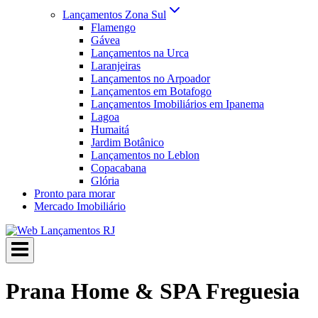
Lançamentos Zona Sul
Flamengo
Gávea
Lançamentos na Urca
Laranjeiras
Lançamentos no Arpoador
Lançamentos em Botafogo
Lançamentos Imobiliários em Ipanema
Lagoa
Humaitá
Jardim Botânico
Lançamentos no Leblon
Copacabana
Glória
Pronto para morar
Mercado Imobiliário
Prana Home & SPA Freguesia