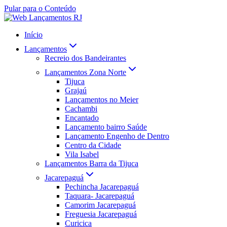
Pular para o Conteúdo
Início
Lançamentos
Recreio dos Bandeirantes
Lançamentos Zona Norte
Tijuca
Grajaú
Lançamentos no Meier
Cachambi
Encantado
Lançamento bairro Saúde
Lançamento Engenho de Dentro
Centro da Cidade
Vila Isabel
Lançamentos Barra da Tijuca
Jacarepaguá
Pechincha Jacarepaguá
Taquara- Jacarepaguá
Camorim Jacarepaguá
Freguesia Jacarepaguá
Curicica