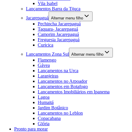
Vila Isabel
Lançamentos Barra da Tijuca
Jacarepaguá
Alternar menu filho
Pechincha Jacarepaguá
Taquara- Jacarepaguá
Camorim Jacarepaguá
Freguesia Jacarepaguá
Curicica
Lançamentos Zona Sul
Alternar menu filho
Flamengo
Gávea
Lançamentos na Urca
Laranjeiras
Lançamentos no Arpoador
Lançamentos em Botafogo
Lançamentos Imobiliários em Ipanema
Lagoa
Humaitá
Jardim Botânico
Lançamentos no Leblon
Copacabana
Glória
Pronto para morar