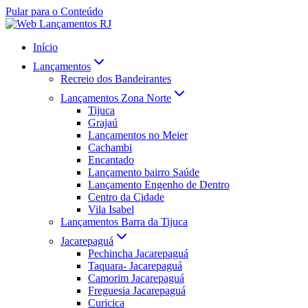
Pular para o Conteúdo
Início
Lançamentos
Recreio dos Bandeirantes
Lançamentos Zona Norte
Tijuca
Grajaú
Lançamentos no Meier
Cachambi
Encantado
Lançamento bairro Saúde
Lançamento Engenho de Dentro
Centro da Cidade
Vila Isabel
Lançamentos Barra da Tijuca
Jacarepaguá
Pechincha Jacarepaguá
Taquara- Jacarepaguá
Camorim Jacarepaguá
Freguesia Jacarepaguá
Curicica