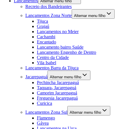
Lançamentos
Alternar menu filho
Recreio dos Bandeirantes
Lançamentos Zona Norte
Alternar menu filho
Tijuca
Grajaú
Lançamentos no Meier
Cachambi
Encantado
Lançamento bairro Saúde
Lançamento Engenho de Dentro
Centro da Cidade
Vila Isabel
Lançamentos Barra da Tijuca
Jacarepaguá
Alternar menu filho
Pechincha Jacarepaguá
Taquara- Jacarepaguá
Camorim Jacarepaguá
Freguesia Jacarepaguá
Curicica
Lançamentos Zona Sul
Alternar menu filho
Flamengo
Gávea
Lançamentos na Urca