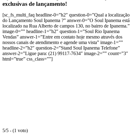
exclusivas de lançamento!
[sc_fs_multi_faq headline-0=”h2″ question-0=”Qual a localização
do Lançamento Soul Ipanema ?” answer-0=”O Soul Ipanema está
localizado na Rua Alberto de campos 130, no bairro de Ipanema.”
image-0=”” headline-1=”h2″ question-1=”Soul Rio Ipanema
Vendas” answer-1=”Entre em contato hoje mesmo através dos
nossos canais de atendimento e agende uma vista” image-1=””
headline-2=”h2″ question-2=”Stand Soul Ipanema Telefone”
answer-2=”Ligue para: (21) 99117-7634″ image-2=”” count=”3″
html=”true” css_class=””]
5/5 - (1 voto)