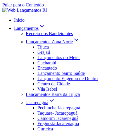
Pular para o Conteúdo
Início
Lançamentos
Recreio dos Bandeirantes
Lançamentos Zona Norte
Tijuca
Grajaú
Lançamentos no Meier
Cachambi
Encantado
Lançamento bairro Saúde
Lançamento Engenho de Dentro
Centro da Cidade
Vila Isabel
Lançamentos Barra da Tijuca
Jacarepaguá
Pechincha Jacarepaguá
Taquara- Jacarepaguá
Camorim Jacarepaguá
Freguesia Jacarepaguá
Curicica