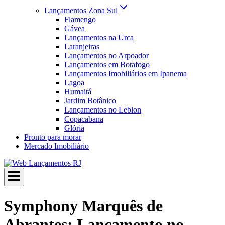
Lançamentos Zona Sul
Flamengo
Gávea
Lançamentos na Urca
Laranjeiras
Lançamentos no Arpoador
Lançamentos em Botafogo
Lançamentos Imobiliários em Ipanema
Lagoa
Humaitá
Jardim Botânico
Lançamentos no Leblon
Copacabana
Glória
Pronto para morar
Mercado Imobiliário
Symphony Marquês de
Abrantes: Lançamento no