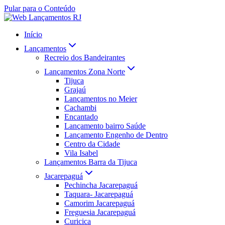
Pular para o Conteúdo
Início
Lançamentos
Recreio dos Bandeirantes
Lançamentos Zona Norte
Tijuca
Grajaú
Lançamentos no Meier
Cachambi
Encantado
Lançamento bairro Saúde
Lançamento Engenho de Dentro
Centro da Cidade
Vila Isabel
Lançamentos Barra da Tijuca
Jacarepaguá
Pechincha Jacarepaguá
Taquara- Jacarepaguá
Camorim Jacarepaguá
Freguesia Jacarepaguá
Curicica