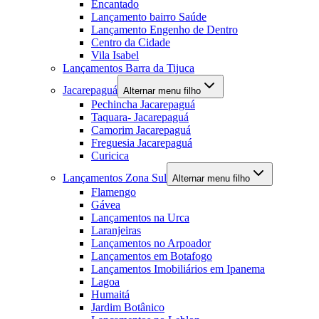
Encantado
Lançamento bairro Saúde
Lançamento Engenho de Dentro
Centro da Cidade
Vila Isabel
Lançamentos Barra da Tijuca
Jacarepaguá
Alternar menu filho
Pechincha Jacarepaguá
Taquara- Jacarepaguá
Camorim Jacarepaguá
Freguesia Jacarepaguá
Curicica
Lançamentos Zona Sul
Alternar menu filho
Flamengo
Gávea
Lançamentos na Urca
Laranjeiras
Lançamentos no Arpoador
Lançamentos em Botafogo
Lançamentos Imobiliários em Ipanema
Lagoa
Humaitá
Jardim Botânico