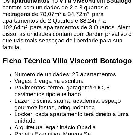
Os
apartamentos
no
Villa Visconti
em B
otafogo
contam com unidades de 2 e 3 quartos e
metragens de 78,07m² a 84,72m² para
apartamentos de 2 Quartos e 88,24m² a
102,64m² para apartamentos de 3 Quartos. Além
disso, as unidades contam com Jardim privativo o
que trás mais sensação de liberdade para sua
família.
Ficha Técnica Villa Visconti Botafogo
Numero de unidades: 25 apartamentos
Vagas: 1 vaga na escritura
Pavimentos: térreo, garagem/PUC, 5
pavimentos tipo e telhado
Lazer: piscina, sauna, academia, espaço
gourmet/ festas, brinquedoteca
Locker: cada apartamento terá direito a uma
unidade
Arquitetura legal: Inácio Obadia
Projeto Executivo: Marcos Sá