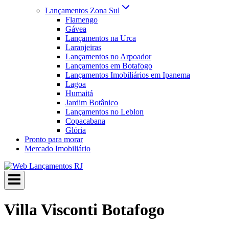
Lançamentos Zona Sul
Flamengo
Gávea
Lançamentos na Urca
Laranjeiras
Lançamentos no Arpoador
Lançamentos em Botafogo
Lançamentos Imobiliários em Ipanema
Lagoa
Humaitá
Jardim Botânico
Lançamentos no Leblon
Copacabana
Glória
Pronto para morar
Mercado Imobiliário
Villa Visconti Botafogo