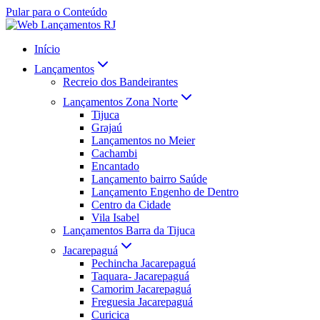
Pular para o Conteúdo
Início
Lançamentos
Recreio dos Bandeirantes
Lançamentos Zona Norte
Tijuca
Grajaú
Lançamentos no Meier
Cachambi
Encantado
Lançamento bairro Saúde
Lançamento Engenho de Dentro
Centro da Cidade
Vila Isabel
Lançamentos Barra da Tijuca
Jacarepaguá
Pechincha Jacarepaguá
Taquara- Jacarepaguá
Camorim Jacarepaguá
Freguesia Jacarepaguá
Curicica