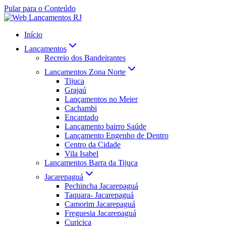
Pular para o Conteúdo
Início
Lançamentos
Recreio dos Bandeirantes
Lançamentos Zona Norte
Tijuca
Grajaú
Lançamentos no Meier
Cachambi
Encantado
Lançamento bairro Saúde
Lançamento Engenho de Dentro
Centro da Cidade
Vila Isabel
Lançamentos Barra da Tijuca
Jacarepaguá
Pechincha Jacarepaguá
Taquara- Jacarepaguá
Camorim Jacarepaguá
Freguesia Jacarepaguá
Curicica