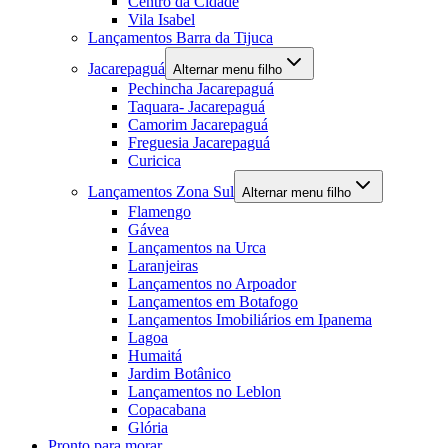
Centro da Cidade
Vila Isabel
Lançamentos Barra da Tijuca
Jacarepaguá
Alternar menu filho
Pechincha Jacarepaguá
Taquara- Jacarepaguá
Camorim Jacarepaguá
Freguesia Jacarepaguá
Curicica
Lançamentos Zona Sul
Alternar menu filho
Flamengo
Gávea
Lançamentos na Urca
Laranjeiras
Lançamentos no Arpoador
Lançamentos em Botafogo
Lançamentos Imobiliários em Ipanema
Lagoa
Humaitá
Jardim Botânico
Lançamentos no Leblon
Copacabana
Glória
Pronto para morar