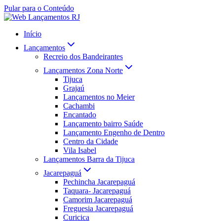
Pular para o Conteúdo
Início
Lançamentos
Recreio dos Bandeirantes
Lançamentos Zona Norte
Tijuca
Grajaú
Lançamentos no Meier
Cachambi
Encantado
Lançamento bairro Saúde
Lançamento Engenho de Dentro
Centro da Cidade
Vila Isabel
Lançamentos Barra da Tijuca
Jacarepaguá
Pechincha Jacarepaguá
Taquara- Jacarepaguá
Camorim Jacarepaguá
Freguesia Jacarepaguá
Curicica