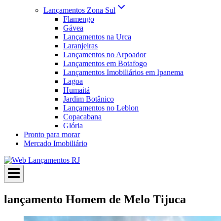
Lançamentos Zona Sul
Flamengo
Gávea
Lançamentos na Urca
Laranjeiras
Lançamentos no Arpoador
Lançamentos em Botafogo
Lançamentos Imobiliários em Ipanema
Lagoa
Humaitá
Jardim Botânico
Lançamentos no Leblon
Copacabana
Glória
Pronto para morar
Mercado Imobiliário
lançamento Homem de Melo Tijuca