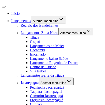
Início
Lançamentos
Alternar menu filho
Recreio dos Bandeirantes
Lançamentos Zona Norte
Alternar menu filho
Tijuca
Grajaú
Lançamentos no Meier
Cachambi
Encantado
Lançamento bairro Saúde
Lançamento Engenho de Dentro
Centro da Cidade
Vila Isabel
Lançamentos Barra da Tijuca
Jacarepaguá
Alternar menu filho
Pechincha Jacarepaguá
Taquara- Jacarepaguá
Camorim Jacarepaguá
Freguesia Jacarepaguá
Curicica