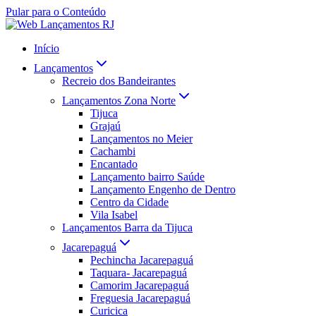
Pular para o Conteúdo
Início
Lançamentos
Recreio dos Bandeirantes
Lançamentos Zona Norte
Tijuca
Grajaú
Lançamentos no Meier
Cachambi
Encantado
Lançamento bairro Saúde
Lançamento Engenho de Dentro
Centro da Cidade
Vila Isabel
Lançamentos Barra da Tijuca
Jacarepaguá
Pechincha Jacarepaguá
Taquara- Jacarepaguá
Camorim Jacarepaguá
Freguesia Jacarepaguá
Curicica