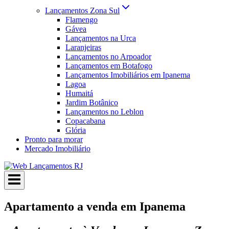
Lançamentos Zona Sul
Flamengo
Gávea
Lançamentos na Urca
Laranjeiras
Lançamentos no Arpoador
Lançamentos em Botafogo
Lançamentos Imobiliários em Ipanema
Lagoa
Humaitá
Jardim Botânico
Lançamentos no Leblon
Copacabana
Glória
Pronto para morar
Mercado Imobiliário
Apartamento a venda em Ipanema