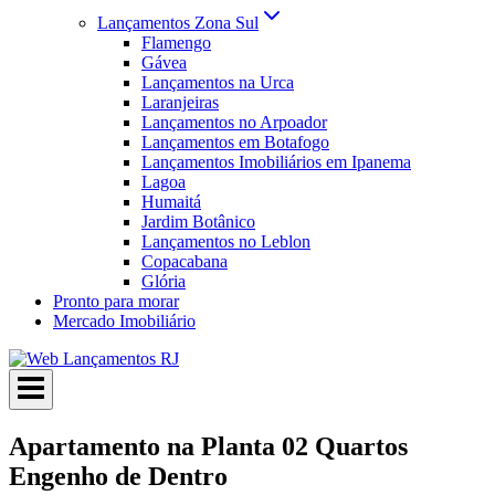
Lançamentos Zona Sul
Flamengo
Gávea
Lançamentos na Urca
Laranjeiras
Lançamentos no Arpoador
Lançamentos em Botafogo
Lançamentos Imobiliários em Ipanema
Lagoa
Humaitá
Jardim Botânico
Lançamentos no Leblon
Copacabana
Glória
Pronto para morar
Mercado Imobiliário
Apartamento na Planta 02 Quartos
Engenho de Dentro