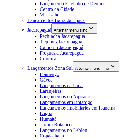
Lançamento Engenho de Dentro
Centro da Cidade
Vila Isabel
Lançamentos Barra da Tijuca
Jacarepaguá
Alternar menu filho
Pechincha Jacarepaguá
Taquara- Jacarepaguá
Camorim Jacarepaguá
Freguesia Jacarepaguá
Curicica
Lançamentos Zona Sul
Alternar menu filho
Flamengo
Gávea
Lançamentos na Urca
Laranjeiras
Lançamentos no Arpoador
Lançamentos em Botafogo
Lançamentos Imobiliários em Ipanema
Lagoa
Humaitá
Jardim Botânico
Lançamentos no Leblon
Copacabana