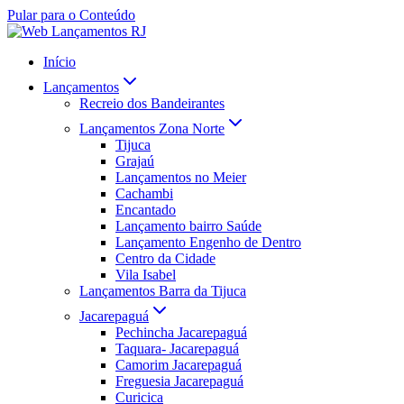
Pular para o Conteúdo
Início
Lançamentos
Recreio dos Bandeirantes
Lançamentos Zona Norte
Tijuca
Grajaú
Lançamentos no Meier
Cachambi
Encantado
Lançamento bairro Saúde
Lançamento Engenho de Dentro
Centro da Cidade
Vila Isabel
Lançamentos Barra da Tijuca
Jacarepaguá
Pechincha Jacarepaguá
Taquara- Jacarepaguá
Camorim Jacarepaguá
Freguesia Jacarepaguá
Curicica