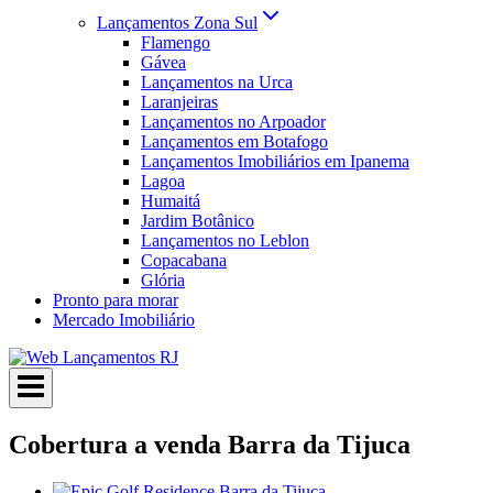
Lançamentos Zona Sul
Flamengo
Gávea
Lançamentos na Urca
Laranjeiras
Lançamentos no Arpoador
Lançamentos em Botafogo
Lançamentos Imobiliários em Ipanema
Lagoa
Humaitá
Jardim Botânico
Lançamentos no Leblon
Copacabana
Glória
Pronto para morar
Mercado Imobiliário
Cobertura a venda Barra da Tijuca