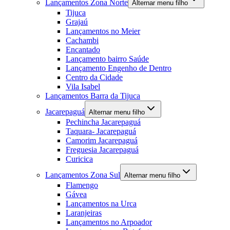
Lançamentos Zona Norte
Alternar menu filho
Tijuca
Grajaú
Lançamentos no Meier
Cachambi
Encantado
Lançamento bairro Saúde
Lançamento Engenho de Dentro
Centro da Cidade
Vila Isabel
Lançamentos Barra da Tijuca
Jacarepaguá
Alternar menu filho
Pechincha Jacarepaguá
Taquara- Jacarepaguá
Camorim Jacarepaguá
Freguesia Jacarepaguá
Curicica
Lançamentos Zona Sul
Alternar menu filho
Flamengo
Gávea
Lançamentos na Urca
Laranjeiras
Lançamentos no Arpoador