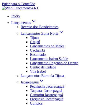
Pular para o Conteúdo
Início
Lançamentos
Recreio dos Bandeirantes
Lançamentos Zona Norte
Tijuca
Grajaú
Lançamentos no Meier
Cachambi
Encantado
Lançamento bairro Saúde
Lançamento Engenho de Dentro
Centro da Cidade
Vila Isabel
Lançamentos Barra da Tijuca
Jacarepaguá
Pechincha Jacarepaguá
Taquara- Jacarepaguá
Camorim Jacarepaguá
Freguesia Jacarepaguá
Curicica