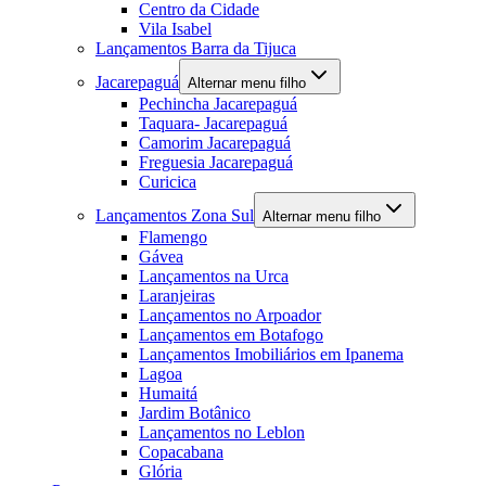
Centro da Cidade
Vila Isabel
Lançamentos Barra da Tijuca
Jacarepaguá
Alternar menu filho
Pechincha Jacarepaguá
Taquara- Jacarepaguá
Camorim Jacarepaguá
Freguesia Jacarepaguá
Curicica
Lançamentos Zona Sul
Alternar menu filho
Flamengo
Gávea
Lançamentos na Urca
Laranjeiras
Lançamentos no Arpoador
Lançamentos em Botafogo
Lançamentos Imobiliários em Ipanema
Lagoa
Humaitá
Jardim Botânico
Lançamentos no Leblon
Copacabana
Glória