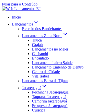
Pular para o Conteúdo
Início
Lançamentos
Recreio dos Bandeirantes
Lançamentos Zona Norte
Tijuca
Grajaú
Lançamentos no Meier
Cachambi
Encantado
Lançamento bairro Saúde
Lançamento Engenho de Dentro
Centro da Cidade
Vila Isabel
Lançamentos Barra da Tijuca
Jacarepaguá
Pechincha Jacarepaguá
Taquara- Jacarepaguá
Camorim Jacarepaguá
Freguesia Jacarepaguá
Curicica