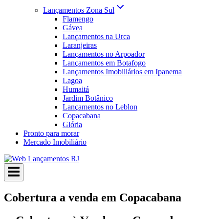
Lançamentos Zona Sul
Flamengo
Gávea
Lançamentos na Urca
Laranjeiras
Lançamentos no Arpoador
Lançamentos em Botafogo
Lançamentos Imobiliários em Ipanema
Lagoa
Humaitá
Jardim Botânico
Lançamentos no Leblon
Copacabana
Glória
Pronto para morar
Mercado Imobiliário
Cobertura a venda em Copacabana