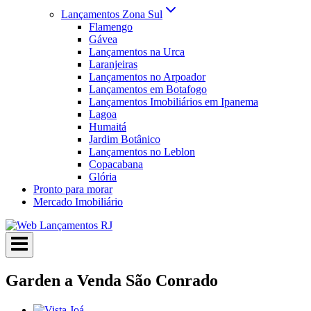
Lançamentos Zona Sul
Flamengo
Gávea
Lançamentos na Urca
Laranjeiras
Lançamentos no Arpoador
Lançamentos em Botafogo
Lançamentos Imobiliários em Ipanema
Lagoa
Humaitá
Jardim Botânico
Lançamentos no Leblon
Copacabana
Glória
Pronto para morar
Mercado Imobiliário
Garden a Venda São Conrado