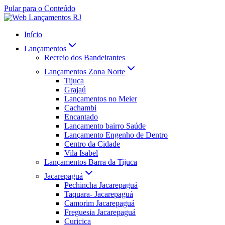
Pular para o Conteúdo
Início
Lançamentos
Recreio dos Bandeirantes
Lançamentos Zona Norte
Tijuca
Grajaú
Lançamentos no Meier
Cachambi
Encantado
Lançamento bairro Saúde
Lançamento Engenho de Dentro
Centro da Cidade
Vila Isabel
Lançamentos Barra da Tijuca
Jacarepaguá
Pechincha Jacarepaguá
Taquara- Jacarepaguá
Camorim Jacarepaguá
Freguesia Jacarepaguá
Curicica