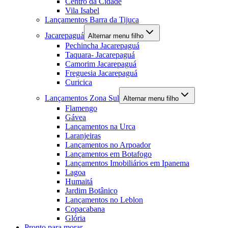
Centro da Cidade
Vila Isabel
Lançamentos Barra da Tijuca
Jacarepaguá
Alternar menu filho
Pechincha Jacarepaguá
Taquara- Jacarepaguá
Camorim Jacarepaguá
Freguesia Jacarepaguá
Curicica
Lançamentos Zona Sul
Alternar menu filho
Flamengo
Gávea
Lançamentos na Urca
Laranjeiras
Lançamentos no Arpoador
Lançamentos em Botafogo
Lançamentos Imobiliários em Ipanema
Lagoa
Humaitá
Jardim Botânico
Lançamentos no Leblon
Copacabana
Glória
Pronto para morar