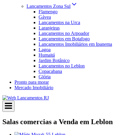
Lançamentos Zona Sul
Flamengo
Gávea
Lançamentos na Urca
Laranjeiras
Lançamentos no Arpoador
Lançamentos em Botafogo
Lançamentos Imobiliários em Ipanema
Lagoa
Humaitá
Jardim Botânico
Lançamentos no Leblon
Copacabana
Glória
Pronto para morar
Mercado Imobiliário
Salas comercias a Venda em Leblon