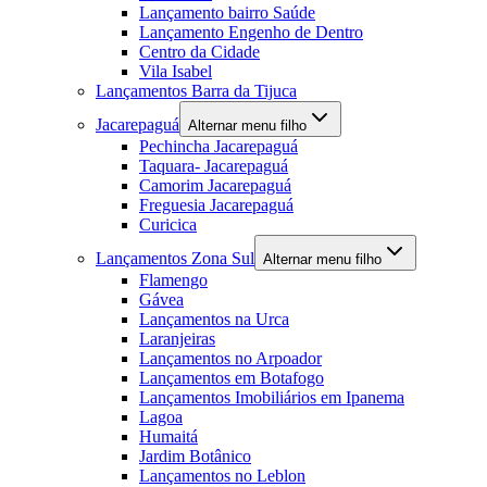
Lançamento bairro Saúde
Lançamento Engenho de Dentro
Centro da Cidade
Vila Isabel
Lançamentos Barra da Tijuca
Jacarepaguá
Alternar menu filho
Pechincha Jacarepaguá
Taquara- Jacarepaguá
Camorim Jacarepaguá
Freguesia Jacarepaguá
Curicica
Lançamentos Zona Sul
Alternar menu filho
Flamengo
Gávea
Lançamentos na Urca
Laranjeiras
Lançamentos no Arpoador
Lançamentos em Botafogo
Lançamentos Imobiliários em Ipanema
Lagoa
Humaitá
Jardim Botânico
Lançamentos no Leblon