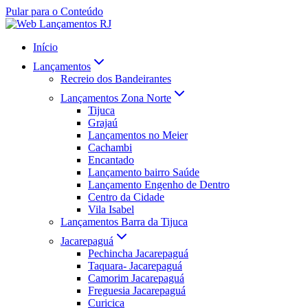
Pular para o Conteúdo
Início
Lançamentos
Recreio dos Bandeirantes
Lançamentos Zona Norte
Tijuca
Grajaú
Lançamentos no Meier
Cachambi
Encantado
Lançamento bairro Saúde
Lançamento Engenho de Dentro
Centro da Cidade
Vila Isabel
Lançamentos Barra da Tijuca
Jacarepaguá
Pechincha Jacarepaguá
Taquara- Jacarepaguá
Camorim Jacarepaguá
Freguesia Jacarepaguá
Curicica