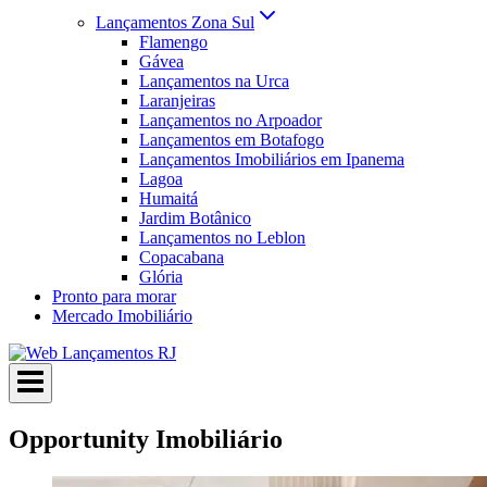
Lançamentos Zona Sul
Flamengo
Gávea
Lançamentos na Urca
Laranjeiras
Lançamentos no Arpoador
Lançamentos em Botafogo
Lançamentos Imobiliários em Ipanema
Lagoa
Humaitá
Jardim Botânico
Lançamentos no Leblon
Copacabana
Glória
Pronto para morar
Mercado Imobiliário
Opportunity Imobiliário