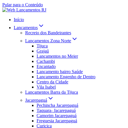
Pular para o Conteúdo
Início
Lançamentos
Recreio dos Bandeirantes
Lançamentos Zona Norte
Tijuca
Grajaú
Lançamentos no Meier
Cachambi
Encantado
Lançamento bairro Saúde
Lançamento Engenho de Dentro
Centro da Cidade
Vila Isabel
Lançamentos Barra da Tijuca
Jacarepaguá
Pechincha Jacarepaguá
Taquara- Jacarepaguá
Camorim Jacarepaguá
Freguesia Jacarepaguá
Curicica