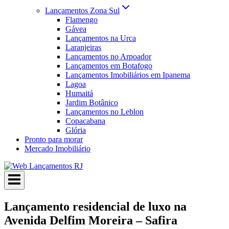
Lançamentos Zona Sul
Flamengo
Gávea
Lançamentos na Urca
Laranjeiras
Lançamentos no Arpoador
Lançamentos em Botafogo
Lançamentos Imobiliários em Ipanema
Lagoa
Humaitá
Jardim Botânico
Lançamentos no Leblon
Copacabana
Glória
Pronto para morar
Mercado Imobiliário
Lançamento residencial de luxo na
Avenida Delfim Moreira – Safira