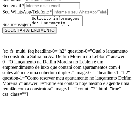
Seu email
*
WhatsApp/Telefone
Seu WhatsApp/Telefone
*
Seu
email
Sua mensagem
SOLICITAR ATENDIMENTO
[sc_fs_multi_faq headline-0=”h2″ question-0=”Qual o lançamento
da construtora Safira na Av. Delfim Moreira no Leblon?” answer-
0=”O lançamento na Delfim Moreira no Leblon é um
empreendimento de luxo que contará com apartamentos com 4
suítes além de uma cobertura duplex.” image-0=”” headline-1=”h2″
question-1=”Como reservar meu apartamento no lançamento Delfim
Moreira ?” answer-1=”Entre em contato hoje mesmo e agende uma
reunião com a construtora” image-1=”” count=”2″ html=”true”
css_class=””]