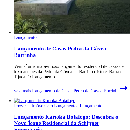
Lançamento
Lançamento de Casas Pedra da Gávea
Barrinha
Vem aí uma maravilhoso lançamento residencial de casas de
luxo aos pés da Pedra da Gávea na Barrinha. isto é. Barra da
Tijuca. O Lançamento…
veja mais
Lançamento de Casas Pedra da Gávea Barrinha
Imóveis
|
Imóveis em Lançamento
|
Lançamento
Lançamento Karioka Botafogo: Descubra o
Novo Ícone Residencial da Schipper
Engenharia