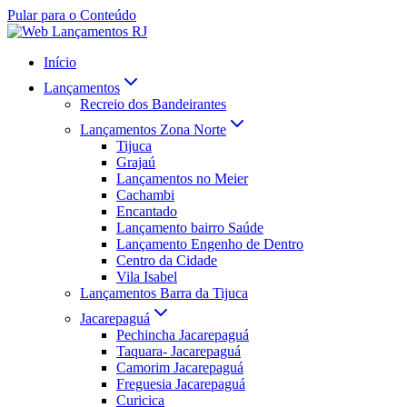
Pular para o Conteúdo
Início
Lançamentos
Recreio dos Bandeirantes
Lançamentos Zona Norte
Tijuca
Grajaú
Lançamentos no Meier
Cachambi
Encantado
Lançamento bairro Saúde
Lançamento Engenho de Dentro
Centro da Cidade
Vila Isabel
Lançamentos Barra da Tijuca
Jacarepaguá
Pechincha Jacarepaguá
Taquara- Jacarepaguá
Camorim Jacarepaguá
Freguesia Jacarepaguá
Curicica