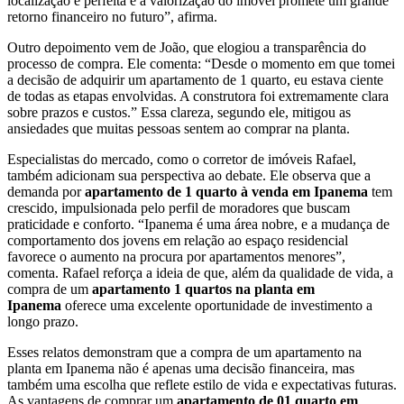
localização é perfeita e a valorização do imóvel promete um grande
retorno financeiro no futuro”, afirma.
Outro depoimento vem de João, que elogiou a transparência do
processo de compra. Ele comenta: “Desde o momento em que tomei
a decisão de adquirir um apartamento de 1 quarto, eu estava ciente
de todas as etapas envolvidas. A construtora foi extremamente clara
sobre prazos e custos.” Essa clareza, segundo ele, mitigou as
ansiedades que muitas pessoas sentem ao comprar na planta.
Especialistas do mercado, como o corretor de imóveis Rafael,
também adicionam sua perspectiva ao debate. Ele observa que a
demanda por
apartamento de 1 quarto à venda em Ipanema
tem
crescido, impulsionada pelo perfil de moradores que buscam
praticidade e conforto. “Ipanema é uma área nobre, e a mudança de
comportamento dos jovens em relação ao espaço residencial
favorece o aumento na procura por apartamentos menores”,
comenta. Rafael reforça a ideia de que, além da qualidade de vida, a
compra de um
apartamento 1 quartos na planta em
Ipanema
oferece uma excelente oportunidade de investimento a
longo prazo.
Esses relatos demonstram que a compra de um apartamento na
planta em Ipanema não é apenas uma decisão financeira, mas
também uma escolha que reflete estilo de vida e expectativas futuras.
As vantagens de comprar um
apartamento de 01 quarto em