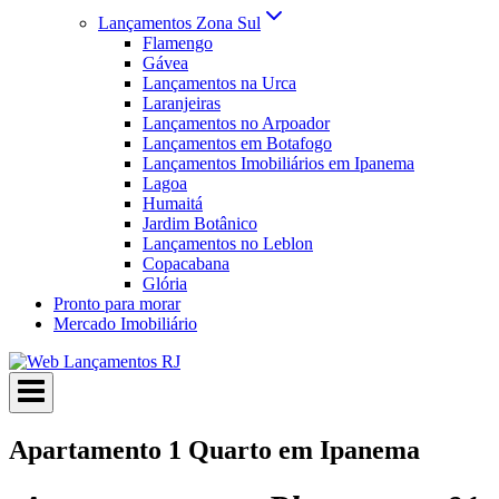
Lançamentos Zona Sul
Flamengo
Gávea
Lançamentos na Urca
Laranjeiras
Lançamentos no Arpoador
Lançamentos em Botafogo
Lançamentos Imobiliários em Ipanema
Lagoa
Humaitá
Jardim Botânico
Lançamentos no Leblon
Copacabana
Glória
Pronto para morar
Mercado Imobiliário
Apartamento 1 Quarto em Ipanema