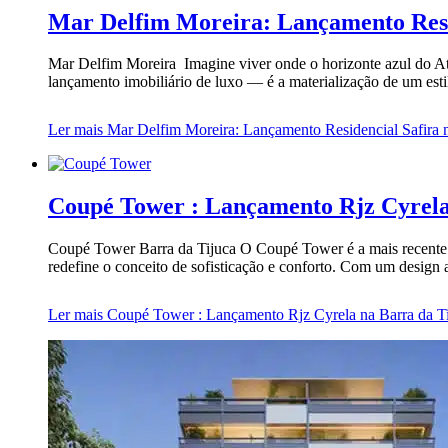
Mar Delfim Moreira: Lançamento Resi
Mar Delfim Moreira Imagine viver onde o horizonte azul do At
lançamento imobiliário de luxo — é a materialização de um est
Ler mais
Mar Delfim Moreira: Lançamento Residencial Safira 
Coupé Tower : Lançamento Rjz Cyrela
Coupé Tower Barra da Tijuca O Coupé Tower é a mais recente i
redefine o conceito de sofisticação e conforto. Com um design
Ler mais
Coupé Tower : Lançamento Rjz Cyrela na Barra da T