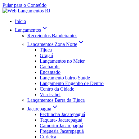
Pular para o Conteúdo
Início
Lançamentos
Recreio dos Bandeirantes
Lançamentos Zona Norte
Tijuca
Grajaú
Lançamentos no Meier
Cachambi
Encantado
Lançamento bairro Saúde
Lançamento Engenho de Dentro
Centro da Cidade
Vila Isabel
Lançamentos Barra da Tijuca
Jacarepaguá
Pechincha Jacarepaguá
Taquara- Jacarepaguá
Camorim Jacarepaguá
Freguesia Jacarepaguá
Curicica