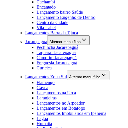
Cachambi
Encantado
Lançamento bairro Saúde
Lançamento Engenho de Dentro
Centro da Cidade
Vila Isabel
Lançamentos Barra da Tijuca
Jacarepaguá
Alternar menu filho
Pechincha Jacarepaguá
Taquara- Jacarepaguá
Camorim Jacarepaguá
Freguesia Jacarepaguá
Curicica
Lançamentos Zona Sul
Alternar menu filho
Flamengo
Gávea
Lançamentos na Urca
Laranjeiras
Lançamentos no Arpoador
Lançamentos em Botafogo
Lançamentos Imobiliários em Ipanema
Lagoa
Humaitá