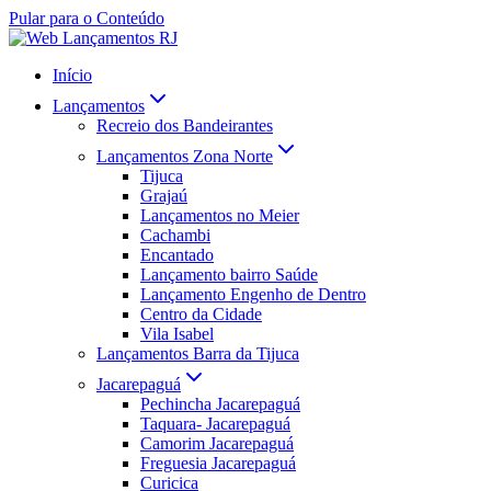
Pular para o Conteúdo
Início
Lançamentos
Recreio dos Bandeirantes
Lançamentos Zona Norte
Tijuca
Grajaú
Lançamentos no Meier
Cachambi
Encantado
Lançamento bairro Saúde
Lançamento Engenho de Dentro
Centro da Cidade
Vila Isabel
Lançamentos Barra da Tijuca
Jacarepaguá
Pechincha Jacarepaguá
Taquara- Jacarepaguá
Camorim Jacarepaguá
Freguesia Jacarepaguá
Curicica